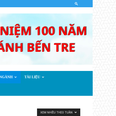
.NGÀNH
TÀI LIỆU
XEM NHIỀU THEO TUẦN