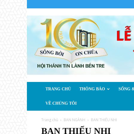
TRANG CHỦ
THÔNG BÁO
SỐNG &
VỀ CHÚNG TÔI
Trang chủ
BAN NGÀNH
BAN THIẾU NHI
BAN THIẾU NHI