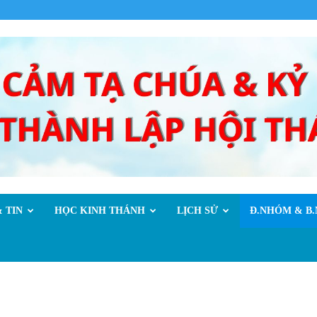
 TIN
HỌC KINH THÁNH
LỊCH SỬ
Đ.NHÓM & B