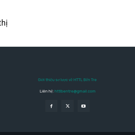
thị
Giới thiệu sơ lược về HTTL Bến Tre
Liên hệ:
httlbentre@gmail.com