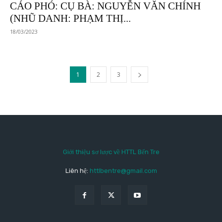
CÁO PHÓ: CỤ BÀ: NGUYỄN VĂN CHÍNH
(NHŨ DANH: PHẠM THỊ...
18/03/2023
1
2
3
Giới thiệu sơ lược về HTTL Bến Tre
Liên hệ:
httlbentre@gmail.com