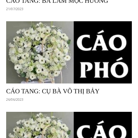
CÁO TANG: BÀ LÂM MỘC HƯƠNG
21/07/2023
CÁO TANG: CỤ BÀ VÕ THỊ BẢY
26/06/2023