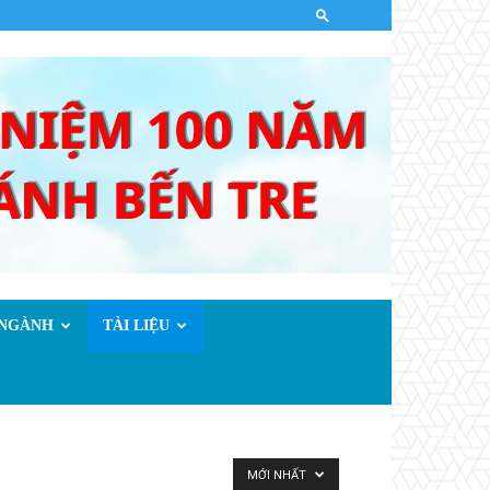
.NGÀNH
TÀI LIỆU
MỚI NHẤT