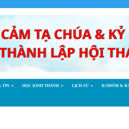
 TIN
HỌC KINH THÁNH
LỊCH SỬ
Đ.NHÓM & B