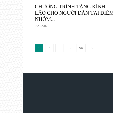
CHƯƠNG TRÌNH TẶNG KÍNH
LÃO CHO NGƯỜI DÂN TẠI ĐIỂ
NHÓM...
05/06/2026
...
1
2
3
56