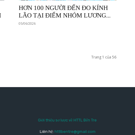
HƠN 100 NGƯỜI ĐẾN ĐO KÍNH
M
LÃO TẠI ĐIỂM NHÓM LƯƠNG...
05/06/2026
Trang 1 của 56
Giới thiệu sơ lược về HTTL Bến Tre
Liên hệ:
httlbentre@gmail.com