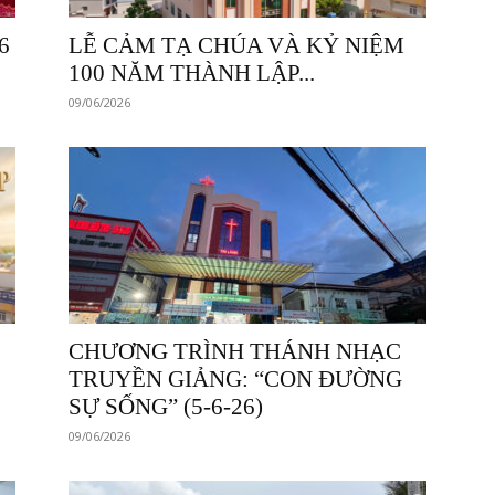
6
LỄ CẢM TẠ CHÚA VÀ KỶ NIỆM
100 NĂM THÀNH LẬP...
09/06/2026
CHƯƠNG TRÌNH THÁNH NHẠC
TRUYỀN GIẢNG: “CON ĐƯỜNG
SỰ SỐNG” (5-6-26)
09/06/2026