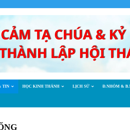
 TIN
HỌC KINH THÁNH
LỊCH SỬ
Đ.NHÓM & B
SỐNG