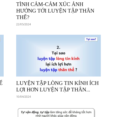
TÌNH CẢM-CẢM XÚC ẢNH
HƯỞNG TỚI LUYỆN TẬP THÂN
THỂ?
22/05/2024
Ể
LUYỆN TẬP LÒNG TIN KÍNH ÍCH
LỢI HƠN LUYỆN TẬP THÂN...
10/04/2024