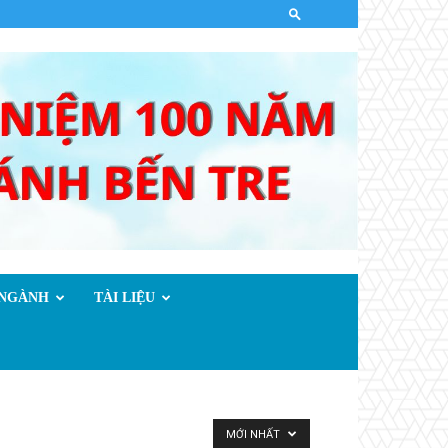
.NGÀNH
TÀI LIỆU
MỚI NHẤT