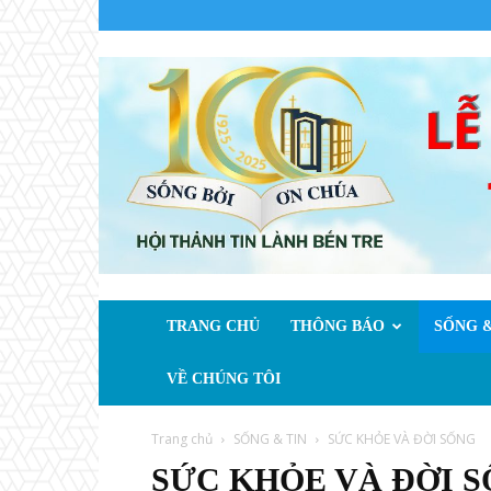
TRANG CHỦ
THÔNG BÁO
SỐNG &
VỀ CHÚNG TÔI
Trang chủ
SỐNG & TIN
SỨC KHỎE VÀ ĐỜI SỐNG
SỨC KHỎE VÀ ĐỜI 