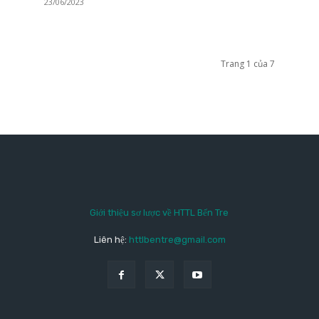
23/06/2023
Trang 1 của 7
Giới thiệu sơ lược về HTTL Bến Tre
Liên hệ:
httlbentre@gmail.com