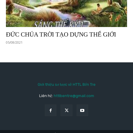
ĐỨC CHÚA TRỜI TẠO DỰNG THẾ GIỚI
05/08/2021
Giới thiệu sơ lược về HTTL Bến Tre
Liên hệ:
httlbentre@gmail.com