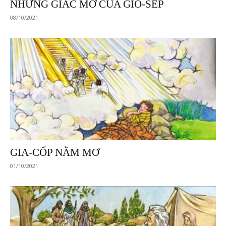
NHỮNG GIẤC MƠ CỦA GIÔ-SÉP
08/10/2021
GIA-CỐP NẰM MƠ
01/10/2021