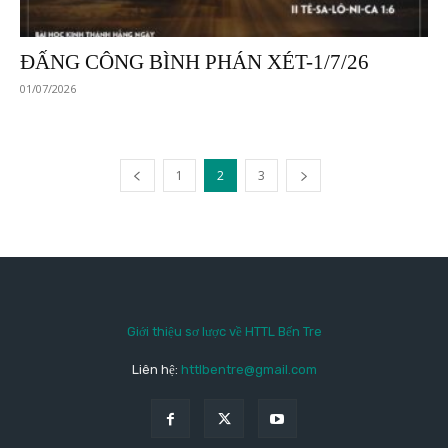
ĐẤNG CÔNG BÌNH PHÁN XÉT-1/7/26
01/07/2026
1
2
3
Giới thiệu sơ lược về HTTL Bến Tre
Liên hệ:
httlbentre@gmail.com