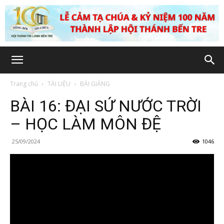
Trang chủ
TÀI LIỆU
BÀI GIẢNG
BÀI 16: ĐẠI SỨ NƯỚC TRỜI
– HỌC LÀM MÔN ĐỆ
25/09/2024
1046